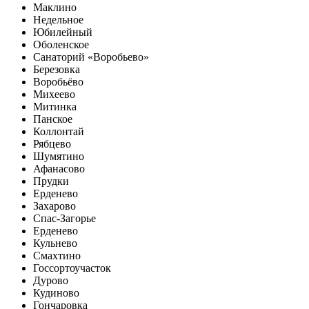
Маклино
Недельное
Юбилейный
Оболенское
Санаторий «Воробьево»
Березовка
Воробьёво
Михеево
Митинка
Панское
Коллонтай
Рябцево
Шумятино
Афанасово
Прудки
Ерденево
Захарово
Спас-Загорье
Ерденево
Кульнево
Смахтино
Госсортоучасток
Дурово
Кудиново
Гончаровка