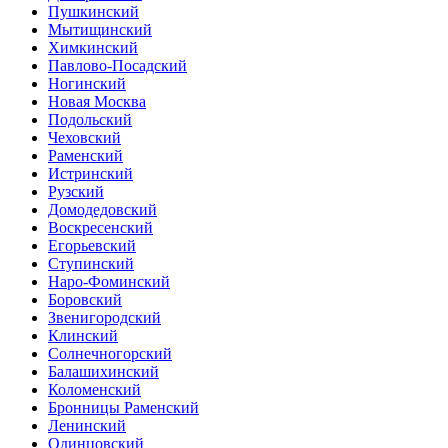
Пушкинский
Мытищинский
Химкинский
Павлово-Посадский
Ногинский
Новая Москва
Подольский
Чеховский
Раменский
Истринский
Рузский
Домодедовский
Воскресенский
Егорьевский
Ступинский
Наро-Фоминский
Боровский
Звенигородский
Клинский
Солнечногорский
Балашихинский
Коломенский
Бронницы Раменский
Ленинский
Одинцовский