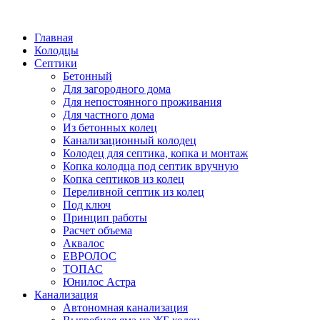
Написать в Telegram
Главная
Колодцы
Септики
Бетонный
Для загородного дома
Для непостоянного проживания
Для частного дома
Из бетонных колец
Канализационный колодец
Колодец для септика, копка и монтаж
Копка колодца под септик вручную
Копка септиков из колец
Переливной септик из колец
Под ключ
Принцип работы
Расчет объема
Аквалос
ЕВРОЛОС
ТОПАС
Юнилос Астра
Канализация
Автономная канализация