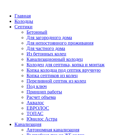
Написать в Telegram
Главная
Колодцы
Септики
Бетонный
Для загородного дома
Для непостоянного проживания
Для частного дома
Из бетонных колец
Канализационный колодец
Колодец для септика, копка и монтаж
Копка колодца под септик вручную
Копка септиков из колец
Переливной септик из колец
Под ключ
Принцип работы
Расчет объема
Аквалос
ЕВРОЛОС
ТОПАС
Юнилос Астра
Канализация
Автономная канализация