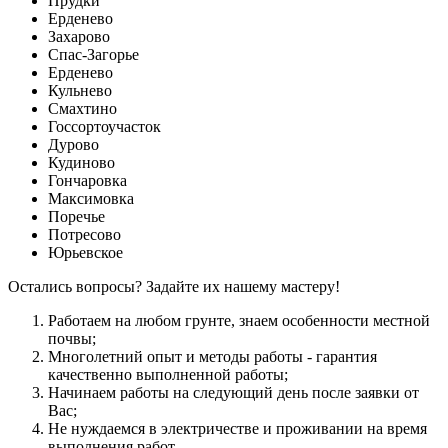
Прудки
Ерденево
Захарово
Спас-Загорье
Ерденево
Кульнево
Смахтино
Госсортоучасток
Дурово
Кудиново
Гончаровка
Максимовка
Поречье
Потресово
Юрьевское
Остались вопросы? Задайте их нашему мастеру!
Работаем на любом грунте, знаем особенности местной
почвы;
Многолетний опыт и методы работы - гарантия
качественно выполненной работы;
Начинаем работы на следующий день после заявки от
Вас;
Не нуждаемся в электричестве и проживании на время
выполнения работ.