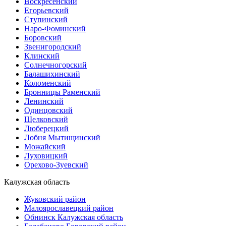
Воскресенский
Егорьевский
Ступинский
Наро-Фоминский
Боровский
Звенигородский
Клинский
Солнечногорский
Балашихинский
Коломенский
Бронницы Раменский
Ленинский
Одинцовский
Щелковский
Люберецкий
Лобня Мытищинский
Можайский
Луховицкий
Орехово-Зуевский
Калужская область
Жуковский район
Малоярославецкий район
Обнинск Калужская область