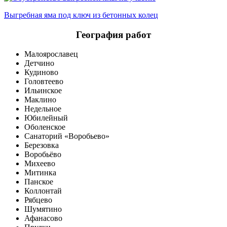
Выгребная яма под ключ из бетонных колец
География работ
Малоярославец
Детчино
Кудиново
Головтеево
Ильинское
Маклино
Недельное
Юбилейный
Оболенское
Санаторий «Воробьево»
Березовка
Воробьёво
Михеево
Митинка
Панское
Коллонтай
Рябцево
Шумятино
Афанасово