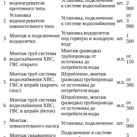
Установка, подключение
1
водонагревателя
шт.
2
к системе водоснабжения
проточного типа
900
Установка
от
Установка, подключение
2
водонагревателя
шт.
3
к системе водоснабжения
накопительного типа
990
Установка водорозеток
Монтаж и подключение
1
3
под горячую и холодную
шт.
водорозетки
500
воду
Монтаж (разводка)
Монтаж труб системы
трубопровода от
от
4
водоснабжения ХВС,
м.п.
источника до
150
ГВС открыто
потребителя воды
Монтаж труб системы
Штробление, монтаж
водоснабжения ХВС,
(разводка) трубопровода
от
5
м.п.
ГВС в штрабе (кирпич,
от источника до
300
гипс)
потребителя воды
Штробление, монтаж
Монтаж труб системы
(разводка) трубопровода
от
6
водоснабжения ХВС,
м.п.
от источника до
500
ГВС в штрабе (бетон)
потребителя воды
Монтаж
3
7
Установка, подключение
шт.
повысительного насоса
000
Подключение к системе
Монтаж скважинного
3