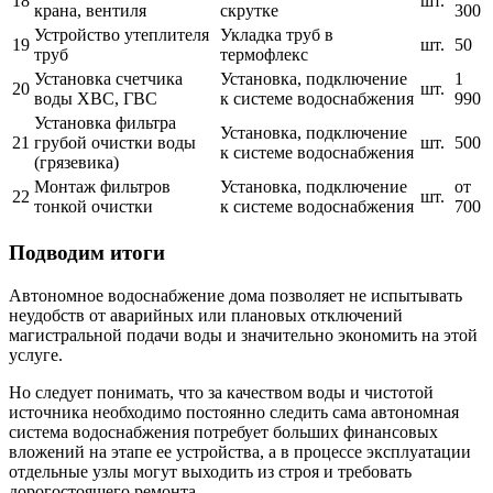
18
шт.
крана, вентиля
скрутке
300
Устройство утеплителя
Укладка труб в
19
шт.
50
труб
термофлекс
Установка счетчика
Установка, подключение
1
20
шт.
воды ХВС, ГВС
к системе водоснабжения
990
Установка фильтра
Установка, подключение
21
грубой очистки воды
шт.
500
к системе водоснабжения
(грязевика)
Монтаж фильтров
Установка, подключение
от
22
шт.
тонкой очистки
к системе водоснабжения
700
Подводим итоги
Автономное водоснабжение дома позволяет не испытывать
неудобств от аварийных или плановых отключений
магистральной подачи воды и значительно экономить на этой
услуге.
Но следует понимать, что за качеством воды и чистотой
источника необходимо постоянно следить сама автономная
система водоснабжения потребует больших финансовых
вложений на этапе ее устройства, а в процессе эксплуатации
отдельные узлы могут выходить из строя и требовать
дорогостоящего ремонта.