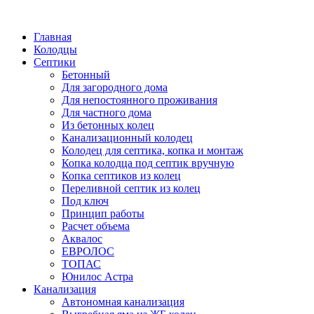
Написать в Telegram
Главная
Колодцы
Септики
Бетонный
Для загородного дома
Для непостоянного проживания
Для частного дома
Из бетонных колец
Канализационный колодец
Колодец для септика, копка и монтаж
Копка колодца под септик вручную
Копка септиков из колец
Переливной септик из колец
Под ключ
Принцип работы
Расчет объема
Аквалос
ЕВРОЛОС
ТОПАС
Юнилос Астра
Канализация
Автономная канализация