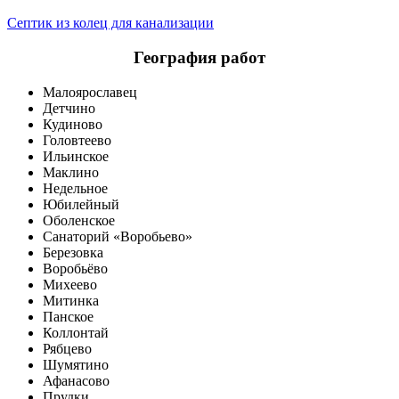
Септик из колец для канализации
География работ
Малоярославец
Детчино
Кудиново
Головтеево
Ильинское
Маклино
Недельное
Юбилейный
Оболенское
Санаторий «Воробьево»
Березовка
Воробьёво
Михеево
Митинка
Панское
Коллонтай
Рябцево
Шумятино
Афанасово
Прудки