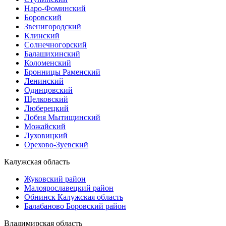
Наро-Фоминский
Боровский
Звенигородский
Клинский
Солнечногорский
Балашихинский
Коломенский
Бронницы Раменский
Ленинский
Одинцовский
Щелковский
Люберецкий
Лобня Мытищинский
Можайский
Луховицкий
Орехово-Зуевский
Калужская область
Жуковский район
Малоярославецкий район
Обнинск Калужская область
Балабаново Боровский район
Владимирская область