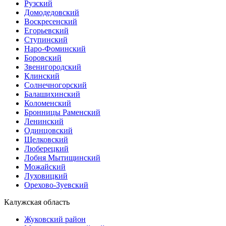
Рузский
Домодедовский
Воскресенский
Егорьевский
Ступинский
Наро-Фоминский
Боровский
Звенигородский
Клинский
Солнечногорский
Балашихинский
Коломенский
Бронницы Раменский
Ленинский
Одинцовский
Щелковский
Люберецкий
Лобня Мытищинский
Можайский
Луховицкий
Орехово-Зуевский
Калужская область
Жуковский район