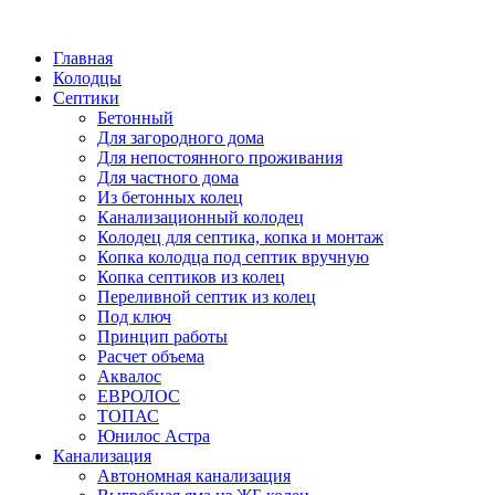
Написать в Telegram
Главная
Колодцы
Септики
Бетонный
Для загородного дома
Для непостоянного проживания
Для частного дома
Из бетонных колец
Канализационный колодец
Колодец для септика, копка и монтаж
Копка колодца под септик вручную
Копка септиков из колец
Переливной септик из колец
Под ключ
Принцип работы
Расчет объема
Аквалос
ЕВРОЛОС
ТОПАС
Юнилос Астра
Канализация
Автономная канализация