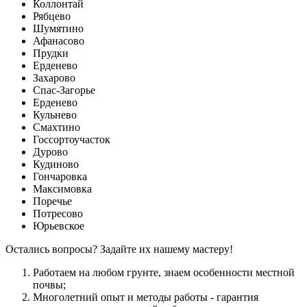
Коллонтай
Рябцево
Шумятино
Афанасово
Прудки
Ерденево
Захарово
Спас-Загорье
Ерденево
Кульнево
Смахтино
Госсортоучасток
Дурово
Кудиново
Гончаровка
Максимовка
Поречье
Потресово
Юрьевское
Остались вопросы? Задайте их нашему мастеру!
Работаем на любом грунте, знаем особенности местной
почвы;
Многолетний опыт и методы работы - гарантия