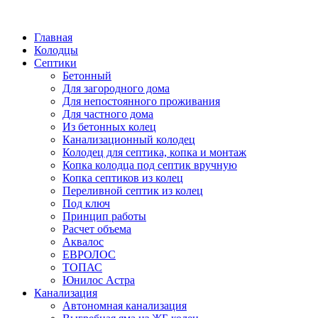
Написать в Telegram
Главная
Колодцы
Септики
Бетонный
Для загородного дома
Для непостоянного проживания
Для частного дома
Из бетонных колец
Канализационный колодец
Колодец для септика, копка и монтаж
Копка колодца под септик вручную
Копка септиков из колец
Переливной септик из колец
Под ключ
Принцип работы
Расчет объема
Аквалос
ЕВРОЛОС
ТОПАС
Юнилос Астра
Канализация
Автономная канализация