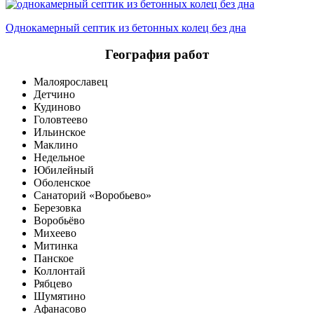
Однокамерный септик из бетонных колец без дна
География работ
Малоярославец
Детчино
Кудиново
Головтеево
Ильинское
Маклино
Недельное
Юбилейный
Оболенское
Санаторий «Воробьево»
Березовка
Воробьёво
Михеево
Митинка
Панское
Коллонтай
Рябцево
Шумятино
Афанасово