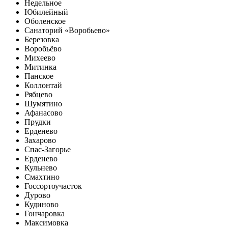
Недельное
Юбилейный
Оболенское
Санаторий «Воробьево»
Березовка
Воробьёво
Михеево
Митинка
Панское
Коллонтай
Рябцево
Шумятино
Афанасово
Прудки
Ерденево
Захарово
Спас-Загорье
Ерденево
Кульнево
Смахтино
Госсортоучасток
Дурово
Кудиново
Гончаровка
Максимовка