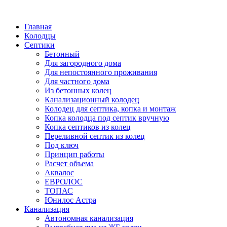
Написать в Telegram
Главная
Колодцы
Септики
Бетонный
Для загородного дома
Для непостоянного проживания
Для частного дома
Из бетонных колец
Канализационный колодец
Колодец для септика, копка и монтаж
Копка колодца под септик вручную
Копка септиков из колец
Переливной септик из колец
Под ключ
Принцип работы
Расчет объема
Аквалос
ЕВРОЛОС
ТОПАС
Юнилос Астра
Канализация
Автономная канализация