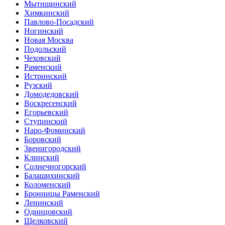
Мытищинский
Химкинский
Павлово-Посадский
Ногинский
Новая Москва
Подольский
Чеховский
Раменский
Истринский
Рузский
Домодедовский
Воскресенский
Егорьевский
Ступинский
Наро-Фоминский
Боровский
Звенигородский
Клинский
Солнечногорский
Балашихинский
Коломенский
Бронницы Раменский
Ленинский
Одинцовский
Щелковский