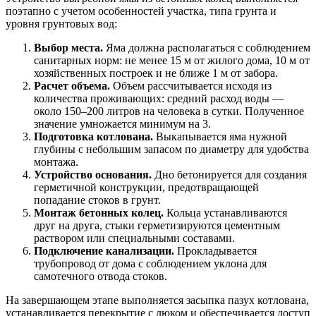
поэтапно с учетом особенностей участка, типа грунта и
уровня грунтовых вод:
Выбор места.
Яма должна располагаться с соблюдением
санитарных норм: не менее 15 м от жилого дома, 10 м от
хозяйственных построек и не ближе 1 м от забора.
Расчет объема.
Объем рассчитывается исходя из
количества проживающих: средний расход воды —
около 150–200 литров на человека в сутки. Полученное
значение умножается минимум на 3.
Подготовка котлована.
Выкапывается яма нужной
глубины с небольшим запасом по диаметру для удобства
монтажа.
Устройство основания.
Дно бетонируется для создания
герметичной конструкции, предотвращающей
попадание стоков в грунт.
Монтаж бетонных колец.
Кольца устанавливаются
друг на друга, стыки герметизируются цементным
раствором или специальными составами.
Подключение канализации.
Прокладывается
трубопровод от дома с соблюдением уклона для
самотечного отвода стоков.
На завершающем этапе выполняется засыпка пазух котлована,
устанавливается перекрытие с люком и обеспечивается доступ