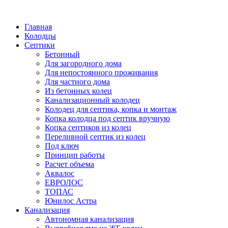
Написать в Telegram
Главная
Колодцы
Септики
Бетонный
Для загородного дома
Для непостоянного проживания
Для частного дома
Из бетонных колец
Канализационный колодец
Колодец для септика, копка и монтаж
Копка колодца под септик вручную
Копка септиков из колец
Переливной септик из колец
Под ключ
Принцип работы
Расчет объема
Аквалос
ЕВРОЛОС
ТОПАС
Юнилос Астра
Канализация
Автономная канализация