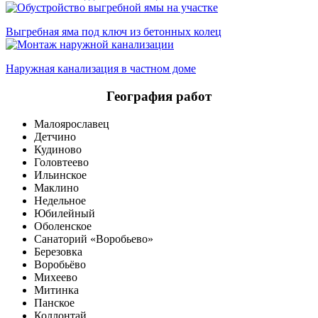
Выгребная яма под ключ из бетонных колец
Наружная канализация в частном доме
География работ
Малоярославец
Детчино
Кудиново
Головтеево
Ильинское
Маклино
Недельное
Юбилейный
Оболенское
Санаторий «Воробьево»
Березовка
Воробьёво
Михеево
Митинка
Панское
Коллонтай