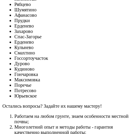
Рябцево
Шумятино
Афанасово
Прудки
Ерденево
Захарово
Спас-Загорье
Ерденево
Кульнево
Смахтино
Госсортоучасток
Дурово
Кудиново
Гончаровка
Максимовка
Поречье
Потресово
Юрьевское
Остались вопросы? Задайте их нашему мастеру!
Работаем на любом грунте, знаем особенности местной
почвы;
Многолетний опыт и методы работы - гарантия
качественно выполненной работы;