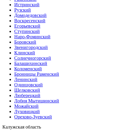
Истринский
Рузский
Домодедовский
Воскресенский
Егорьевский
Ступинский
Наро-Фоминский
Боровский
Звенигородский
Клинский
Солнечногорский
Балашихинский
Коломенский
Бронницы Раменский
Ленинский
Одинцовский
Щелковский
Люберецкий
Лобня Мытищинский
Можайский
Луховицкий
Орехово-Зуевский
Калужская область