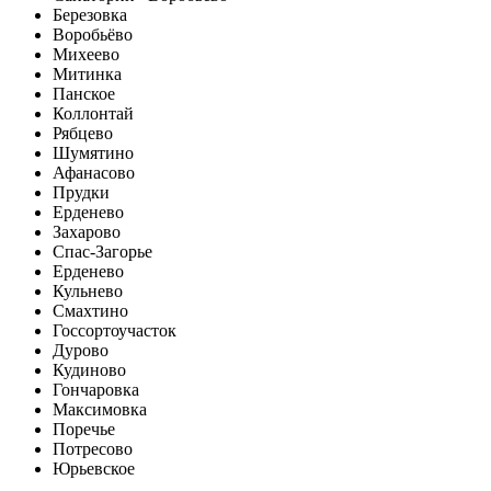
Березовка
Воробьёво
Михеево
Митинка
Панское
Коллонтай
Рябцево
Шумятино
Афанасово
Прудки
Ерденево
Захарово
Спас-Загорье
Ерденево
Кульнево
Смахтино
Госсортоучасток
Дурово
Кудиново
Гончаровка
Максимовка
Поречье
Потресово
Юрьевское