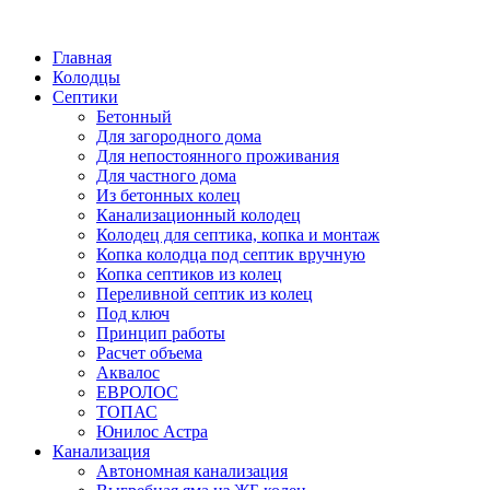
Написать в Telegram
Главная
Колодцы
Септики
Бетонный
Для загородного дома
Для непостоянного проживания
Для частного дома
Из бетонных колец
Канализационный колодец
Колодец для септика, копка и монтаж
Копка колодца под септик вручную
Копка септиков из колец
Переливной септик из колец
Под ключ
Принцип работы
Расчет объема
Аквалос
ЕВРОЛОС
ТОПАС
Юнилос Астра
Канализация
Автономная канализация