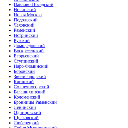
Павлово-Посадский
Ногинский
Новая Москва
Подольский
Чеховский
Раменский
Истринский
Рузский
Домодедовский
Воскресенский
Егорьевский
Ступинский
Наро-Фоминский
Боровский
Звенигородский
Клинский
Солнечногорский
Балашихинский
Коломенский
Бронницы Раменский
Ленинский
Одинцовский
Щелковский
Люберецкий
Лобня Мытищинский